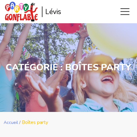
Lévis
CATÉGORIE :
BOÎTES PARTY
Boîtes party
Accueil
/